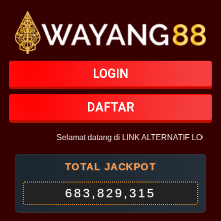
LOGIN
DAFTAR
Selamat datang di LINK ALTERNATIF LOGIN & 
TOTAL JACKPOT
683,829,956