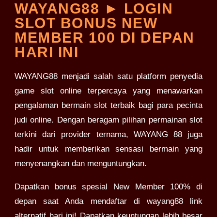
WAYANG88 ► LOGIN
SLOT BONUS NEW
MEMBER 100 DI DEPAN
HARI INI
WAYANG88 menjadi salah satu platform penyedia
game slot online terpercaya yang menawarkan
pengalaman bermain slot terbaik bagi para pecinta
judi online. Dengan beragam pilihan permainan slot
terkini dari provider ternama,
WAYANG 88
juga
hadir untuk memberikan sensasi bermain yang
menyenangkan dan menguntungkan.
Dapatkan bonus spesial
New Member 100% di
depan
saat Anda mendaftar di
wayang88 link
alternatif
hari ini! Dapatkan keuntungan lebih besar